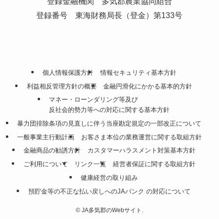
登録金融機関 多気郡農業協同組合
登録番号 東海財務局長（登金）第133号
個人情報保護方針
情報セキュリティ基本方針
利益相反管理方針の概要
金融円滑化にかかる基本的方針
マネー・ローンダリング等及び
反社会的勢力等への対応に関する基本方針
暴力団排除条項の見直しに伴う当座勘定規定の一部改正について
一般事業主行動計画
お客さま本位の業務運営に関する取組方針
金融商品の勧誘方針
カスタマーハラスメント対策基本方針
ご利用について
リンク一覧
経営者保証に関する取組方針
健康経営の取り組み
預貯金等の不正な払い戻しへのJAバンク の対応について
©
JA多気郡のWebサイト.