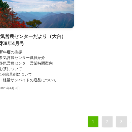
多気営農センターだより（大台）
和8年4月号
新年度の挨拶
多気営農センター職員紹介
多気営農センター営業時間案内
お茶について
水稲除草剤について
軽量サンバイドの返品について
2026年4月9日
1
2
3
.