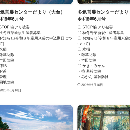
多気営農センターだより（大台）
多気営農センターだよ
和8年6月号
令和8年6月号
STOP!白アリ被害
〇 STOP!白アリ被害
秋冬野菜新規生産者募集
〇 秋冬野菜新規生産者募集
お知らせ(令和８年産用米袋の申込期日につ
〇 お知らせ(令和８年産用米
て)
ついて)
水稲
〇 水稲
雑草防除
・雑草防除
本田防除
・本田防除
穂肥
〇 かき・みかん
お茶
・柿 基幹防除
管理
・みかん 基幹防除
園地防除
2026年6月16日
2026年6月16日