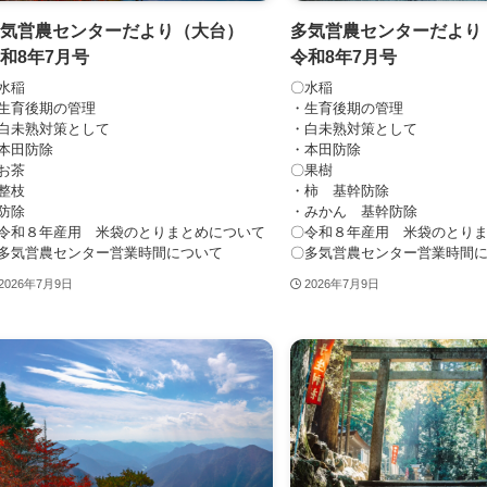
多気営農センターだより（大台）
多気営農センターだよ
和8年7月号
令和8年7月号
水稲
〇水稲
生育後期の管理
・生育後期の管理
白未熟対策として
・白未熟対策として
本田防除
・本田防除
お茶
〇果樹
整枝
・柿 基幹防除
防除
・みかん 基幹防除
令和８年産用 米袋のとりまとめについて
〇令和８年産用 米袋のとり
多気営農センター営業時間について
〇多気営農センター営業時間
2026年7月9日
2026年7月9日