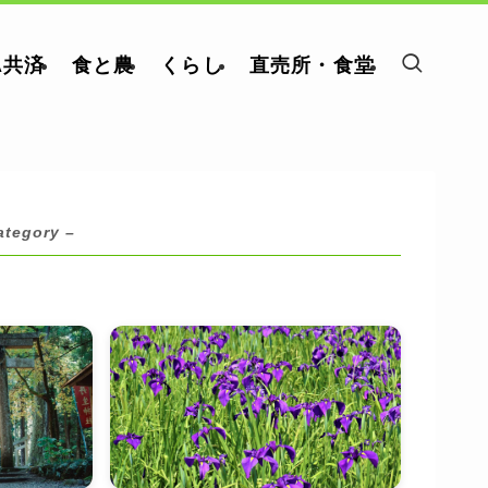
A共済
食と農
くらし
直売所・食堂
ategory –