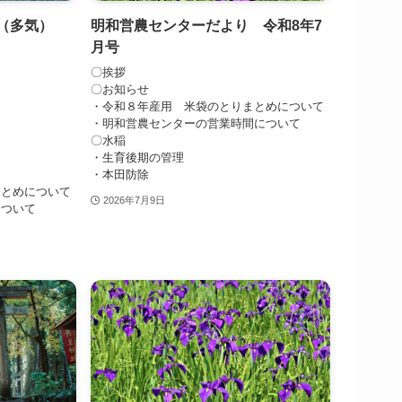
り（多気）
明和営農センターだより 令和8年7
月号
〇挨拶
〇お知らせ
・令和８年産用 米袋のとりまとめについて
・明和営農センターの営業時間について
〇水稲
・生育後期の管理
・本田防除
まとめについて
2026年7月9日
について