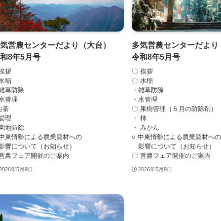
多気営農センターだより（大台）
多気営農センターだよ
和8年5月号
令和8年5月号
挨拶
〇 挨拶
水稲
〇 水稲
雑草防除
・雑草防除
水管理
・水管理
お茶
〇 果樹管理（５月の防除剤）
管理
・ 柿
園地防除
・ みかん
中東情勢による農業資材への
○ 中東情勢による農業資材への
響について（お知らせ）
影響について（お知らせ）
営農フェア開催のご案内
〇 営農フェア開催のご案内
2026年5月9日
2026年5月9日