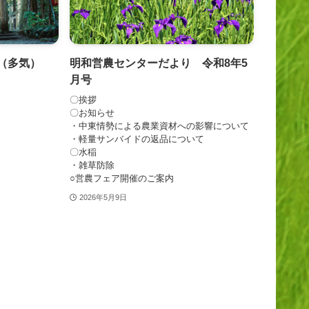
り（多気）
明和営農センターだより 令和8年5
月号
〇挨拶
〇お知らせ
・中東情勢による農業資材への影響について
・軽量サンバイドの返品について
〇水稲
・雑草防除
○営農フェア開催のご案内
2026年5月9日