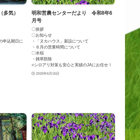
り（多気）
明和営農センターだより 令和8年6
月号
〇挨拶
〇お知らせ
袋の申込期日に
・「ヌカハウス」新設について
・６月の営業時間について
〇水稲
・雑草防除
○シロアリ対策も安心と実績のJAにお任せ！
2026年6月16日