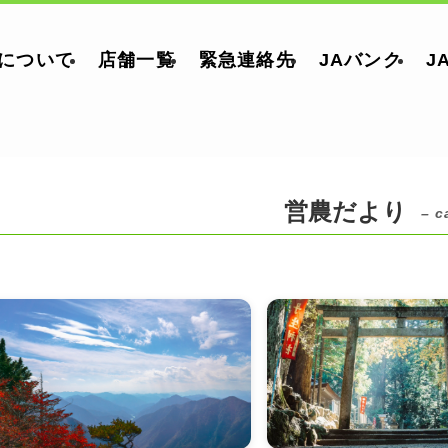
郡について
店舗一覧
緊急連絡先
JAバンク
J
営農だより
– c