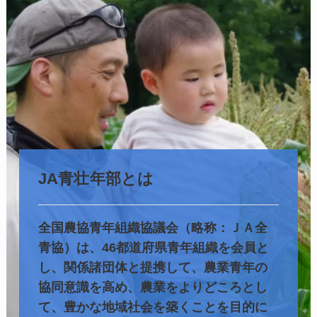
JA青壮年部とは
全国農協青年組織協議会（略称：ＪＡ全
青協）は、46都道府県青年組織を会員と
し、関係諸団体と提携して、農業青年の
協同意識を高め、農業をよりどころとし
て、豊かな地域社会を築くことを目的に