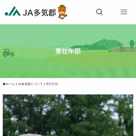
青壮年部
ホーム
JA多気郡について
青壮年部