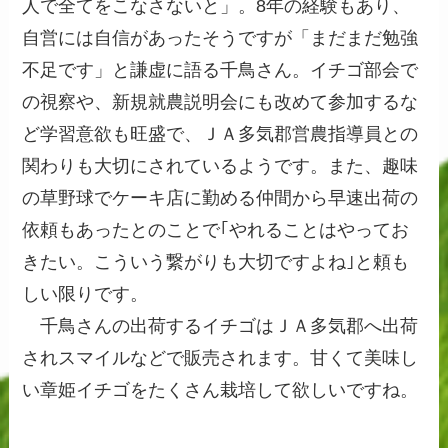
人で全てをこなさないと」。8年の経験もあり、
自営には自信があったそうですが「まだまだ勉強
不足です」と謙虚に語る千鳥さん。イチゴ部会で
の視察や、新規就農説明会にも改めて参加するな
ど学習意欲も旺盛で、ＪＡ多気郡営農指導員との
関わりも大切にされているようです。また、趣味
の草野球でケーキ店に勤める仲間から早速出荷の
依頼もあったとのことで｢やれることはやってお
きたい。こういう繋がりも大切ですよね｣と頼も
しい限りです。
千鳥さんの出荷するイチゴはＪＡ多気郡へ出荷
されスマイルなどで販売されます。甘くて美味し
い章姫イチゴをたくさん栽培して欲しいですね。