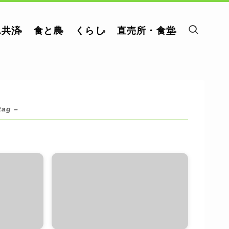
A共済
食と農
くらし
直売所・食堂
tag –