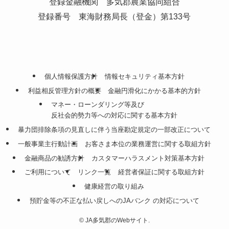
登録金融機関 多気郡農業協同組合
登録番号 東海財務局長（登金）第133号
個人情報保護方針
情報セキュリティ基本方針
利益相反管理方針の概要
金融円滑化にかかる基本的方針
マネー・ローンダリング等及び
反社会的勢力等への対応に関する基本方針
暴力団排除条項の見直しに伴う当座勘定規定の一部改正について
一般事業主行動計画
お客さま本位の業務運営に関する取組方針
金融商品の勧誘方針
カスタマーハラスメント対策基本方針
ご利用について
リンク一覧
経営者保証に関する取組方針
健康経営の取り組み
預貯金等の不正な払い戻しへのJAバンク の対応について
©
JA多気郡のWebサイト.