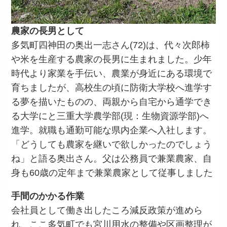
農家の長男として
多気町四神田の奥出一志さん(72)は、代々次郎柿
や米を生産する農家の長男に生まれました。少年
時代より家業を手伝い、農業が身近にある環境で
育ちましたが、高校生の頃に防衛大学校へ進学す
る夢を描いたものの、両親から自宅から通学でき
る大学にと三重大学農学部(現：生物資源学部)へ
進学。就職も通勤可能な県内企業へ入社します。
「どうしても農家を継いで欲しかったのでしょう
ね」と語る奥出さん。父は公務員で兼業農家、自
身も60歳の定年まで兼業農家として従事しました
手間のかかる作業
会社員として働き出したころ減反政策が進めら
れ、ここ多気町でも宮川用水の整備や区画整理が