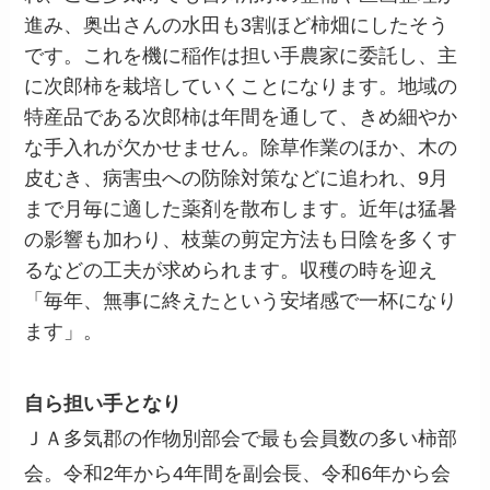
進み、奥出さんの水田も3割ほど柿畑にしたそう
です。これを機に稲作は担い手農家に委託し、主
に次郎柿を栽培していくことになります。地域の
特産品である次郎柿は年間を通して、きめ細やか
な手入れが欠かせません。除草作業のほか、木の
皮むき、病害虫への防除対策などに追われ、9月
まで月毎に適した薬剤を散布します。近年は猛暑
の影響も加わり、枝葉の剪定方法も日陰を多くす
るなどの工夫が求められます。収穫の時を迎え
「毎年、無事に終えたという安堵感で一杯になり
ます」。
自ら担い手となり
ＪＡ多気郡の作物別部会で最も会員数の多い柿部
会。令和2年から4年間を副会長、令和6年から会