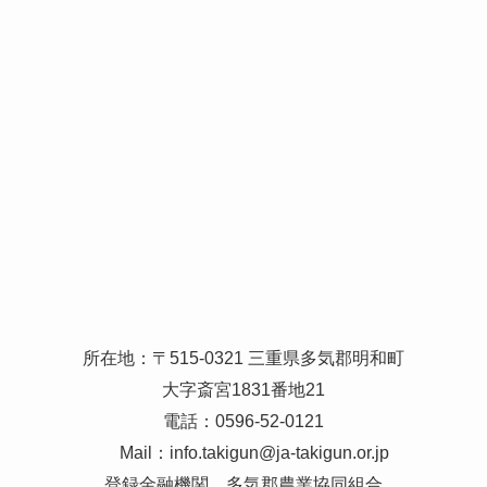
所在地：〒515-0321 三重県多気郡明和町
大字斎宮1831番地21
電話：0596-52-0121
Mail：
info.takigun@ja-takigun.or.jp
登録金融機関 多気郡農業協同組合
登録番号 東海財務局長（登金）第133号
個人情報保護方針
情報セキュリティ基本方針
利益相反管理方針の概要
金融円滑化にかかる基本的方針
マネー・ローンダリング等及び
反社会的勢力等への対応に関する基本方針
暴力団排除条項の見直しに伴う当座勘定規定の一部改正について