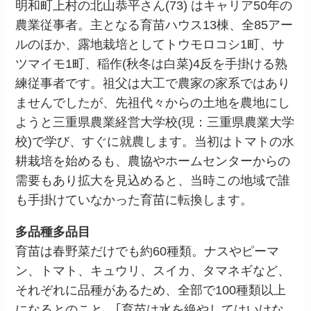
明和町上村の北山恭平さん(73) はキャリア50年の
農業従事者。主となる育苗ハウス13棟、全85アー
ルのほか、露地栽培としてトウモロコシ1町、サ
ツマイモ1町、稲作(秋冬は白菜)4反を手掛ける熟
練従事者です。祖父は大工で農家の家系ではあり
ませんでしたが、先祖代々からの土地を農地にし
ようと三重県農業経営大学校(現：三重県農業大学
校)で学び、すぐに就農します。当初はトマトの水
耕栽培を始めるも、農協やホームセンターからの
需要もあり拡大を見込めると、当時この地域で誰
も手掛けていなかった育苗に転換します。
多品種多品目
育苗は春野菜だけでも約60種類。ナスやピーマ
ン、トマト、キュウリ、スイカ、タマネギなど、
それぞれに品種があるため、全部で100種類以上
になるとのこと。｢育苗は水を絶やしてはいけな